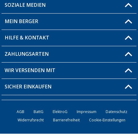
SOZIALE MEDIEN
Du hast eine Frage?
MEIN BERGER
Filiale finden
HILFE & KONTAKT
Blog
Produkttester
ZAHLUNGSARTEN
Fragen & Antworten / FAQ
Berger Bewusst
Versandinformationen
WIR VERSENDEN MIT
Über uns
Rücksendung
SICHER EINKAUFEN
Bestellstatus
Händler werden
AGB
BattG
ElektroG
Impressum
Datenschutz
Widerrufsrecht
Barrierefreiheit
Cookie-Einstellungen
Kontakt