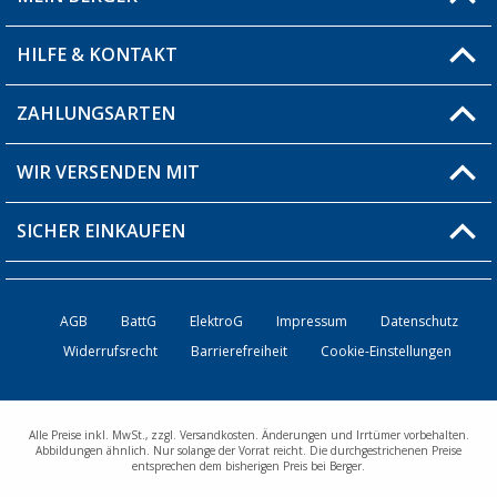
Filiale finden
HILFE & KONTAKT
Blog
Produkttester
ZAHLUNGSARTEN
Fragen & Antworten / FAQ
Berger Bewusst
Versandinformationen
WIR VERSENDEN MIT
Über uns
Rücksendung
SICHER EINKAUFEN
Bestellstatus
Händler werden
AGB
BattG
ElektroG
Impressum
Datenschutz
Widerrufsrecht
Barrierefreiheit
Cookie-Einstellungen
Kontakt
Alle Preise inkl. MwSt., zzgl. Versandkosten. Änderungen und Irrtümer vorbehalten.
Abbildungen ähnlich. Nur solange der Vorrat reicht. Die durchgestrichenen Preise
entsprechen dem bisherigen Preis bei Berger.