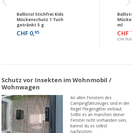
Ballistol Stichfrei Kids
Ballisto
Mückenschutz 1 Tuch
Mücken
getränkt 5 g
ml
CHF 0,
CHF 7
95
(CHF 79,50 
Schutz vor Insekten im Wohnmobil /
Wohnwagen
An allen Fenstern des
Campingfahrzeuges sind in der
Regel Fliegengitter verbaut.
Sollte es an manchen deiner
Fenster nicht vorhanden sein,
kannst du es selbst
nachrüsten.