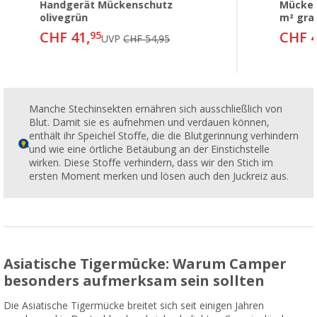
Handgerät Mückenschutz
Mücken
olivegrün
m² gra
CHF 41,
CHF 4
95
UVP
CHF 54,95
Manche Stechinsekten ernähren sich ausschließlich von
Blut. Damit sie es aufnehmen und verdauen können,
enthält ihr Speichel Stoffe, die die Blutgerinnung verhindern
und wie eine örtliche Betäubung an der Einstichstelle
wirken. Diese Stoffe verhindern, dass wir den Stich im
ersten Moment merken und lösen auch den Juckreiz aus.
Asiatische Tigermücke: Warum Camper
besonders aufmerksam sein sollten
Die Asiatische Tigermücke breitet sich seit einigen Jahren