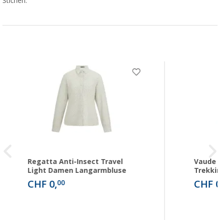
Stichen.
Regatta Anti-Insect Travel
Vaude
Light Damen Langarmbluse
Trekki
CHF 0,
CHF 0
00