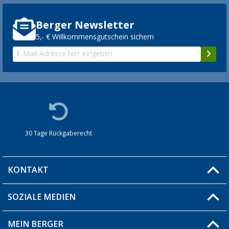
Berger Newsletter
5,- € Willkommensgutschein sichern
30 Tage Rückgaberecht
KONTAKT
SOZIALE MEDIEN
Du hast eine Frage?
MEIN BERGER
Filiale finden