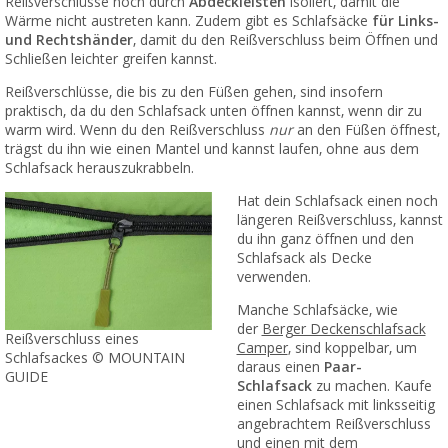
Reißverschlüsse noch durch
Abdeckleisten
isoliert, damit die
Wärme nicht austreten kann. Zudem gibt es Schlafsäcke
für Links-
und Rechtshänder
, damit du den Reißverschluss beim Öffnen und
Schließen leichter greifen kannst.
Reißverschlüsse, die bis zu den Füßen gehen, sind insofern
praktisch, da du den Schlafsack unten öffnen kannst, wenn dir zu
warm wird. Wenn du den Reißverschluss
nur
an den Füßen öffnest,
trägst du ihn wie einen Mantel und kannst laufen, ohne aus dem
Schlafsack herauszukrabbeln.
Hat dein Schlafsack einen noch
längeren Reißverschluss, kannst
du ihn ganz öffnen und den
Schlafsack als Decke
verwenden.
Manche Schlafsäcke, wie
der
Berger Deckenschlafsack
Reißverschluss eines
Camper
, sind koppelbar, um
Schlafsackes © MOUNTAIN
daraus einen
Paar-
GUIDE
Schlafsack
zu machen. Kaufe
einen Schlafsack mit linksseitig
angebrachtem Reißverschluss
und einen mit dem