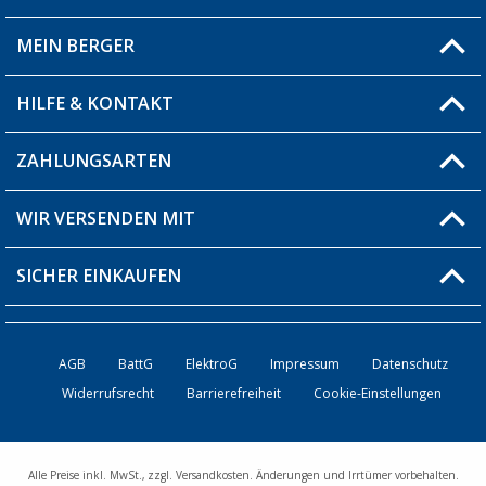
MEIN BERGER
Filiale finden
HILFE & KONTAKT
Blog
Produkttester
ZAHLUNGSARTEN
Fragen & Antworten / FAQ
Berger Bewusst
Versandinformationen
WIR VERSENDEN MIT
Über uns
Rücksendung
SICHER EINKAUFEN
Bestellstatus
Händler werden
AGB
BattG
ElektroG
Impressum
Datenschutz
Widerrufsrecht
Barrierefreiheit
Cookie-Einstellungen
Kontakt
Alle Preise inkl. MwSt., zzgl. Versandkosten. Änderungen und Irrtümer vorbehalten.