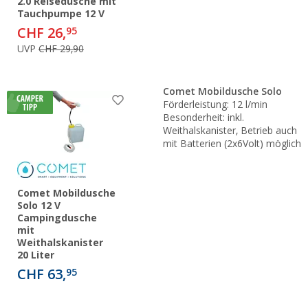
2.0 Reisedusche mit
Tauchpumpe 12 V
CHF 26,
95
UVP
CHF 29,90
Comet Mobildusche Solo
Förderleistung: 12 l/min
Besonderheit: inkl.
Weithalskanister, Betrieb auch
mit Batterien (2x6Volt) möglich
Comet Mobildusche
Solo 12 V
Campingdusche
mit
Weithalskanister
20 Liter
CHF 63,
95