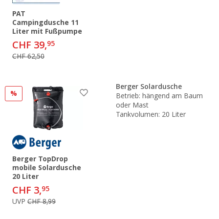
PAT
Campingdusche 11
Liter mit Fußpumpe
CHF 39,
95
CHF 62,50
Berger Solardusche
%
Betrieb: hängend am Baum
oder Mast
Tankvolumen: 20 Liter
Berger TopDrop
mobile Solardusche
20 Liter
CHF 3,
95
UVP
CHF 8,99