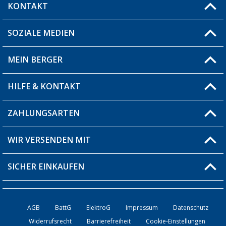
KONTAKT
SOZIALE MEDIEN
Du hast eine Frage?
MEIN BERGER
Filiale finden
HILFE & KONTAKT
Blog
Produkttester
ZAHLUNGSARTEN
Fragen & Antworten / FAQ
Berger Bewusst
Versandinformationen
WIR VERSENDEN MIT
Über uns
Rücksendung
SICHER EINKAUFEN
Bestellstatus
Händler werden
AGB
BattG
ElektroG
Impressum
Datenschutz
Widerrufsrecht
Barrierefreiheit
Cookie-Einstellungen
Kontakt