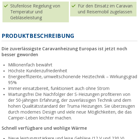
Stufenlose Regelung von
Für den Einsatz im Caravan
Temperatur und
und Reisemobil zugelassen
Gebläseleistung
PRODUKTBESCHREIBUNG
Die zuverlässigste Caravanheizung Europas ist jetzt noch
besser geworden
Millionenfach bewährt
Höchste Kundenzufriedenheit
Energieeffiziente, umweltschonende Heiztechnik – Wirkungsgrad
95%
Immer einsatzbereit, funktioniert auch ohne Strom
Wartungsfrei Die Nachfolger der S-Heizungen profitieren von
der 50-jährigen Erfahrung, der zuverlässigen Technik und dem
hohen Qualitätsstandard der Truma Heizungen. Sie überzeugen
durch modernes Design und viele neue Möglichkeiten, die das
Camper-Leben leichter machen.
Schnell verfügbare und wohlige Wärme
Neue leistungsstärkere und leise Gebläse (12 V und 230 V)