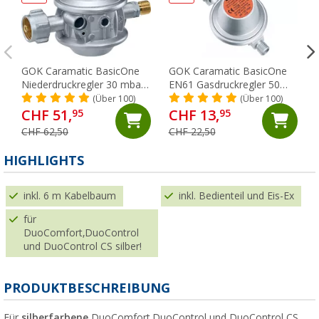
GOK Caramatic BasicOne
GOK Caramatic BasicOne
Niederdruckregler 30 mbar
EN61 Gasdruckregler 50
ohne Manometer 1,5 kg/h
mbar KLF x G 1/4 LH-KN
(Über 100)
(Über 100)
CHF 51,
CHF 13,
95
95
CHF 62,50
CHF 22,50
HIGHLIGHTS
inkl. 6 m Kabelbaum
inkl. Bedienteil und Eis-Ex
für
DuoComfort,DuoControl
und DuoControl CS silber!
PRODUKTBESCHREIBUNG
Für
silberfarbene
DuoComfort,DuoControl und DuoControl CS.