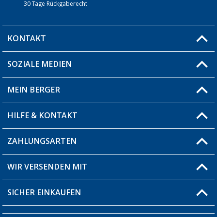
30 Tage Rückgaberecht
KONTAKT
SOZIALE MEDIEN
Du hast eine Frage?
MEIN BERGER
Filiale finden
HILFE & KONTAKT
Blog
Produkttester
ZAHLUNGSARTEN
Fragen & Antworten / FAQ
Berger Bewusst
Versandinformationen
WIR VERSENDEN MIT
Über uns
Rücksendung
SICHER EINKAUFEN
Bestellstatus