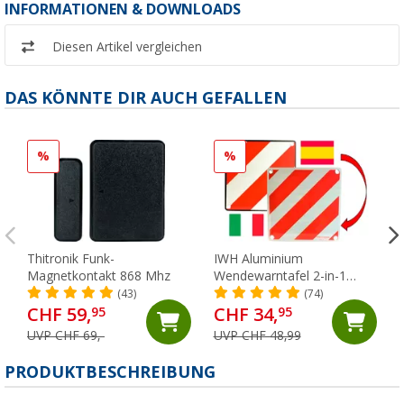
INFORMATIONEN & DOWNLOADS
Diesen Artikel vergleichen
DAS KÖNNTE DIR AUCH GEFALLEN
%
%
Thitronik Funk-
IWH Aluminium
Magnetkontakt 868 Mhz
Wendewarntafel 2-in-1
Italien / Spanien 50 x 50 cm
(43)
(74)
CHF 59,
CHF 34,
95
95
UVP CHF 69,-
UVP CHF 48,99
PRODUKTBESCHREIBUNG