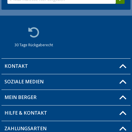
30 Tage Rückgaberecht
KONTAKT
SOZIALE MEDIEN
Du hast eine Frage?
MEIN BERGER
Filiale finden
HILFE & KONTAKT
Blog
Produkttester
ZAHLUNGSARTEN
Fragen & Antworten / FAQ