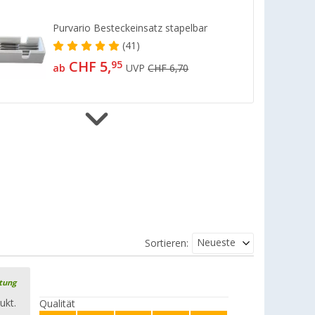
Purvario Besteckeinsatz stapelbar
(41)
CHF 5,
95
ab
UVP
CHF 6,70
Purvario by Dörr Vario System Modul
1 6er Glas- / Tassenhalter (niedrig)
(34)
CHF 19,
95
UVP
CHF 26,50
Neueste
Sortieren:
Purvario by Dörr Vario System Modul
2 6er Glas- / Flaschenhalter (hoch)
rtung
(16)
ukt.
Qualität