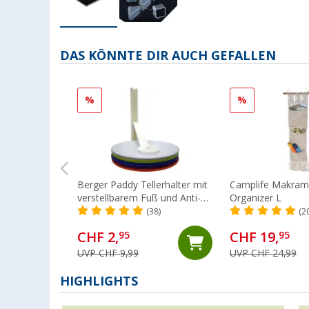
DAS KÖNNTE DIR AUCH GEFALLEN
%
%
Berger Paddy Tellerhalter mit
Camplife Makra
verstellbarem Fuß und Anti-
Organizer L
Rutsch-Auflage
(38)
(2
CHF 2,
CHF 19,
95
95
UVP CHF 9,99
UVP CHF 24,99
HIGHLIGHTS