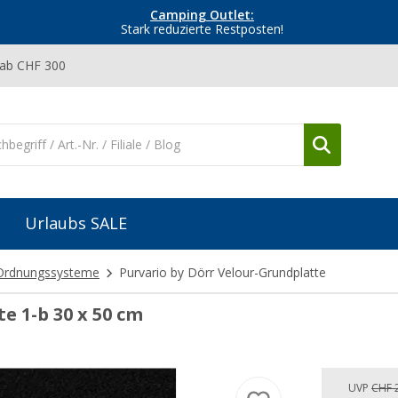
Camping Outlet:
Stark reduzierte Restposten!
 ab CHF 300
Urlaubs SALE
Ordnungssysteme
Purvario by Dörr Velour-Grundplatte
e 1-b 30 x 50 cm
UVP
CHF 