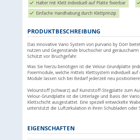
Halter mit Klett individuell auf Platte fixierbar
Einfache Handhabung durch Klettprinzip
PRODUKTBESCHREIBUNG
Das innovative Vario System von purvario by Dörr biete
nutzen und Gegenstände bruchsicher und geräuscharm zu
Schützt vor Bruchgefahr.
Was Sie hierzu benötigen ist die Velour-Grundplatte (in
Fixiermodule, welche mittels Klettsystem individuell auf
Module lassen sich bei Bedarf jederzeit neu positioniere
Velourstoff (schwarz) auf Kunststoff-Stegplatte zum A
Velour-Grundplatte ist die Unterlage und Basis der Var
Klettschicht ausgestattet. Eine speziell entwickelte W
unterstützt die Luftzirkulation in ihren Schubladen oder
EIGENSCHAFTEN