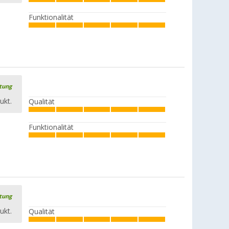
CHF 17,
95
UVP
CHF 28,50
Funktionalität
Purvario by Dörr Vario System Modul
3 2er Teller- / Topfhalter
(13)
rtung
CHF 19,
95
UVP
CHF 26,50
ukt.
Qualität
Funktionalität
rtung
ukt.
Qualität