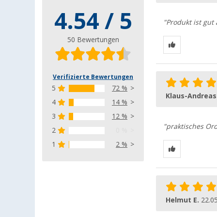
4.54 / 5
"Produkt ist gut
50 Bewertungen
Verifizierte Bewertungen
5
72 %
Klaus-Andreas
4
14 %
3
12 %
"praktisches Or
2
0 %
1
2 %
Helmut E.
22.0