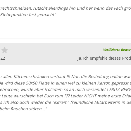
urechtschneiden, rutscht allerdings hin und her wenn das Fach gr
t Klebepunkten fest gemacht"
Verifizierte Bewe
022
Ja
, ich empfehle dieses Prod
in allen Küchenschränken verbaut !!! Nur, die Bestellung online war
Da wird diese 50x50 Platte in einen viel zu kleinen Karton gepresst
gebrochen, wurde aber trotzdem so an mich versendet ! FRITZ BER
r Leute wurschteln bei Euch rum ??? Leider NICHT meine erste Erf
ss ich also doch wieder die "extrem" freundliche Mitarbeiterin in d
 beim Rauchen stören..."