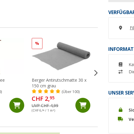
VERFÜGBAR
Fi
%
%
INFORMAT
Ka
Di
mee
Berger Antirutschmatte 30 x
Berger Ablagenetz
150 cm grau
(18)
0)
(Über 100)
UNSER SER
CHF 2,
95
CHF 11,
95
UVP CHF 4,99
UVP CHF 13,99
Si
(CHF 6,
56
/ 1 m²)
Ve