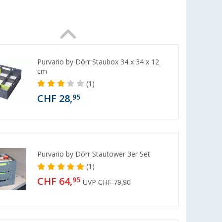
Purvario by Dörr Staubox 34 x 34 x 12
cm
(1)
CHF 28,
95
Purvario by Dörr Stautower 3er Set
(1)
CHF 64,
95
UVP
CHF 79,90