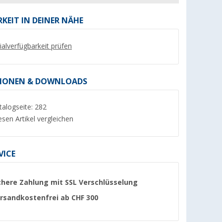
KEIT IN DEINER NÄHE
lialverfügbarkeit prüfen
%
%
IONEN & DOWNLOADS
talogseite: 282
esen Artikel vergleichen
 L
Berger Abfalleimer 6 Liter für
Camplife Makrame
Campingküche / Wohnwagen-
Obst-/Aufbewahrun
Tür
(Über 100)
(6)
VICE
CHF 9,
CHF 14,
95
95
UVP CHF 18,99
UVP CHF 19,99
chere Zahlung mit SSL Verschlüsselung
rsandkostenfrei ab CHF 300