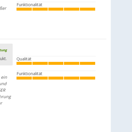
Funktionalität
ößer
rtung
ukt.
Qualität
Funktionalität
 ein
 und
GER
ahrung
er