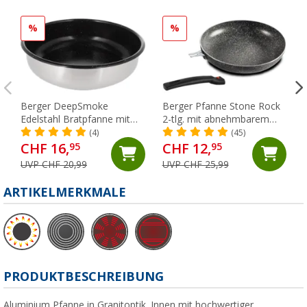
%
%
Berger DeepSmoke
Berger Pfanne Stone Rock
Edelstahl Bratpfanne mit
2-tlg. mit abnehmbarem
Keramikbeschichtung Ø 24
Griff und
(4)
(45)
cm
Antihaftbeschichtung Ø 24
CHF 16,
CHF 12,
95
95
cm
UVP CHF 20,99
UVP CHF 25,99
ARTIKELMERKMALE
PRODUKTBESCHREIBUNG
Aluminium Pfanne in Granitoptik. Innen mit hochwertiger