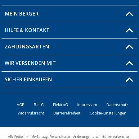
MEIN BERGER
Filiale finden
HILFE & KONTAKT
Blog
Produkttester
ZAHLUNGSARTEN
Fragen & Antworten / FAQ
Berger Bewusst
Versandinformationen
WIR VERSENDEN MIT
Über uns
Rücksendung
SICHER EINKAUFEN
Bestellstatus
Händler werden
AGB
BattG
ElektroG
Impressum
Datenschutz
Widerrufsrecht
Barrierefreiheit
Cookie-Einstellungen
Kontakt
Alle Preise inkl. MwSt., zzgl. Versandkosten. Änderungen und Irrtümer vorbehalten.