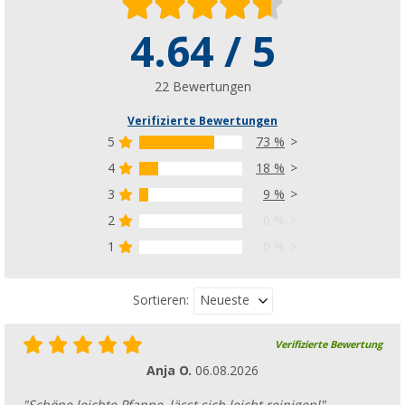
4.64 / 5
Gimex Black Line Holzdekor Pfannenset 3 te
(5)
CHF 52,
95
22 Bewertungen
UVP
CHF 64,95
Verifizierte Bewertungen
5
73 %
4
18 %
3
9 %
Gimex Sicherheitstopfgriff
(3)
2
0 %
CHF 14,
95
1
0 %
Neueste
Sortieren:
Verifizierte Bewertung
Beaver Brand Stone Rock Aluminium Milchto
Anja O.
06.08.2026
(7)
95
"Schöne leichte Pfanne, lässt sich leicht reinigen!"