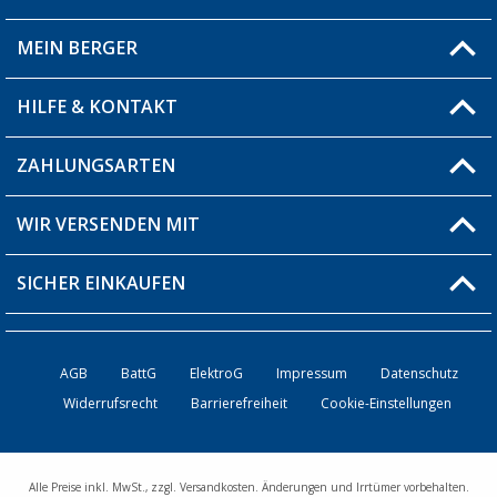
MEIN BERGER
Filiale finden
HILFE & KONTAKT
Blog
Produkttester
ZAHLUNGSARTEN
Fragen & Antworten / FAQ
Berger Bewusst
Versandinformationen
WIR VERSENDEN MIT
Über uns
Rücksendung
SICHER EINKAUFEN
Bestellstatus
Händler werden
AGB
BattG
ElektroG
Impressum
Datenschutz
Widerrufsrecht
Barrierefreiheit
Cookie-Einstellungen
Kontakt
Alle Preise inkl. MwSt., zzgl. Versandkosten. Änderungen und Irrtümer vorbehalten.