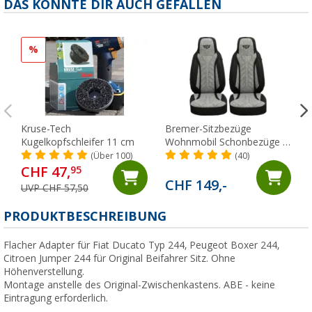
DAS KÖNNTE DIR AUCH GEFALLEN
%
Kruse-Tech
Bremer-Sitzbezüge
Kugelkopfschleifer 11 cm
Wohnmobil Schonbezüge 2
Stück für Ducato / Jumper /
(Über 100)
(40)
Boxer schwarz/grau
CHF 47,
95
CHF 149,-
UVP CHF 57,50
PRODUKTBESCHREIBUNG
Flacher Adapter für Fiat Ducato Typ 244, Peugeot Boxer 244,
Citroen Jumper 244 für Original Beifahrer Sitz. Ohne
Höhenverstellung.
Montage anstelle des Original-Zwischenkastens. ABE - keine
Eintragung erforderlich.