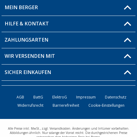
MEIN BERGER
Filiale finden
HILFE & KONTAKT
Blog
Produkttester
ZAHLUNGSARTEN
Fragen & Antworten / FAQ
Berger Bewusst
Versandinformationen
WIR VERSENDEN MIT
Über uns
Rücksendung
SICHER EINKAUFEN
Bestellstatus
Händler werden
AGB
BattG
ElektroG
Impressum
Datenschutz
Widerrufsrecht
Barrierefreiheit
Cookie-Einstellungen
Kontakt
Alle Preise inkl. MwSt., zzgl. Versandkosten. Änderungen und Irrtümer vorbehalten.
Abbildungen ähnlich. Nur solange der Vorrat reicht. Die durchgestrichenen Preise