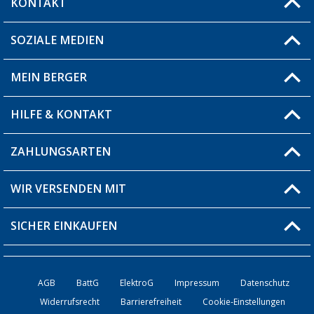
KONTAKT
SOZIALE MEDIEN
Du hast eine Frage?
MEIN BERGER
Filiale finden
HILFE & KONTAKT
Blog
Produkttester
ZAHLUNGSARTEN
Fragen & Antworten / FAQ
Berger Bewusst
Versandinformationen
WIR VERSENDEN MIT
Über uns
Rücksendung
SICHER EINKAUFEN
Bestellstatus
Händler werden
AGB
BattG
ElektroG
Impressum
Datenschutz
Widerrufsrecht
Barrierefreiheit
Cookie-Einstellungen
Kontakt