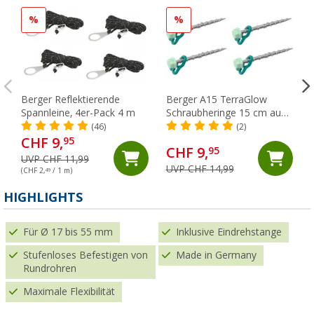
%
%
Berger Reflektierende
Berger A15 TerraGlow
Spannleine, 4er-Pack 4 m
Schraubheringe 15 cm aus
Aluminium für gemischte
(46)
(2)
Böden, 4er-Pack
CHF 9,
95
CHF 9,
95
UVP CHF 11,99
UVP CHF 14,99
(CHF 2,
49
/ 1 m)
HIGHLIGHTS
Für Ø 17 bis 55 mm
Inklusive Eindrehstange
Stufenloses Befestigen von
Made in Germany
Rundrohren
Maximale Flexibilität