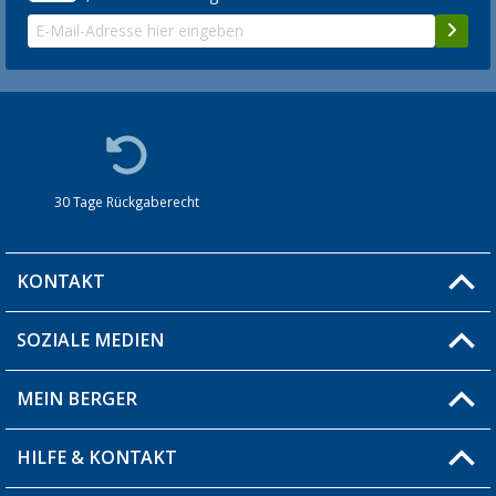
30 Tage Rückgaberecht
KONTAKT
SOZIALE MEDIEN
Du hast eine Frage?
MEIN BERGER
Filiale finden
HILFE & KONTAKT
Blog