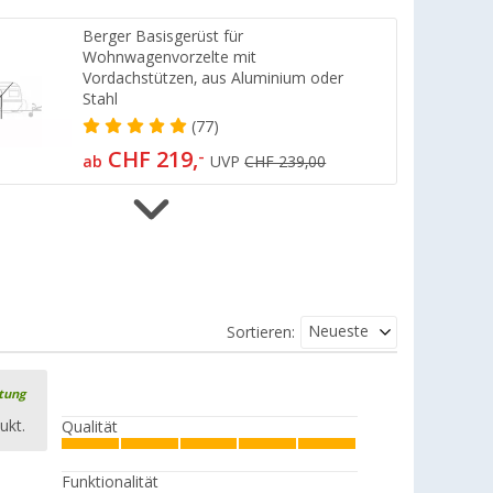
Berger Basisgerüst für
Wohnwagenvorzelte mit
Vordachstützen, aus Aluminium oder
Stahl
(77)
CHF 219,
-
ab
UVP
CHF 239,00
Berger Basisgerüst für Fehmarn IV All-
Season Wohnwagenvorzelt, aus Stahl
oder Aluminium
(12)
Neueste
Sortieren:
CHF 249,
-
ab
UVP
CHF 299,00
rtung
ukt.
Qualität
Berger Basisgerüst für Sonnendächer
ohne Vordach, aus Aluminium oder
Stahl
Funktionalität