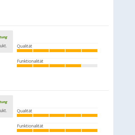
Berger Teleskop-Dachauflagestange,
abgewinkelt Stahl
(12)
CHF 27,
95
UVP
CHF 33,99
rtung
ukt.
Qualität
Funktionalität
Berger Teleskop-Dachauflagestange /
Verandastange, Stahl
(
Über
100)
CHF 18,
95
ab
UVP
CHF 21,99
rtung
ukt.
Qualität
Berger Teleskop-Dachauflagestange
mit Federstahlende, Stahl
Funktionalität
(16)