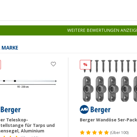
WEITERE BEWERTUNGEN ANZEIG
R MARKE
%
er Teleskop-
Berger Wandöse 5er-Pac
tellstange für Tarps und
ensegel, Aluminium
(
Über
100)