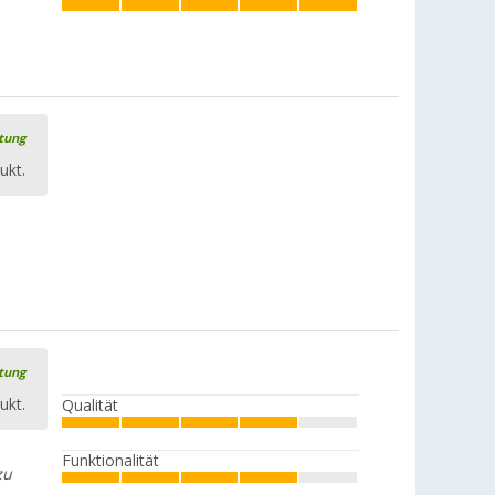
(32)
CHF 179,
-
ab
UVP
CHF 189,00
rtung
Berger Gestänge-Zwischenstücke,
Aluminium
ukt.
(16)
CHF 24,
95
ab
Berger Zelt-Brackets, 3er-Set
rtung
(
Über
100)
ukt.
Qualität
CHF 13,
95
UVP
CHF 15,99
Funktionalität
zu