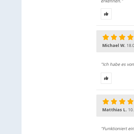
erkennen."
Michael W.
18.
"Ich habe es vo
Matthias L.
10
"Funktioniert ei