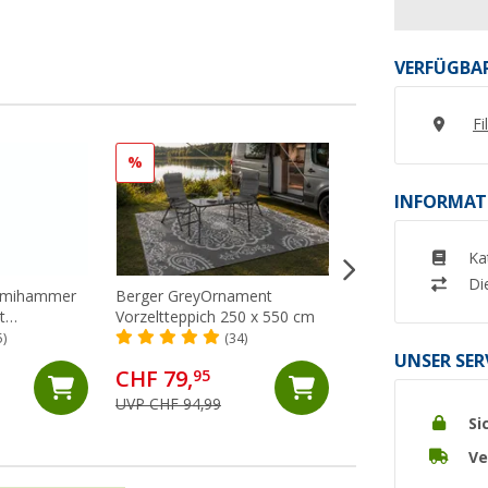
VERFÜGBAR
Fi
%
%
INFORMAT
Ka
Di
ummihammer
Berger GreyOrnament
Berger GreyNatur
t
Vorzeltteppich 250 x 550 cm
Vorzeltteppich 25
5)
(34)
(24)
UNSER SER
CHF 79,
CHF 49,
95
95
UVP CHF 94,99
UVP CHF 59,99
Si
Ve