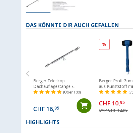
DAS KÖNNTE DIR AUCH GEFALLEN
%
Berger Teleskop-
Berger Profi G
Dachauflagestange /
aus Kunststoff mi
Verandastange, Stahl
Heringsauszieher
(Über 100)
(7
CHF 10,
95
CHF 16,
95
UVP CHF 12,99
HIGHLIGHTS