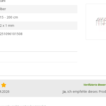
tahl
ilber
15 - 200 cm
2 x 1 mm
251096101508
Verifizierte Bewe
4.2026
Ja
, ich empfehle dieses Prod