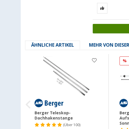
ÄHNLICHE ARTIKEL
MEHR VON DIESE
%
Berger Teleskop-
Berg
Dachhakenstange
Aufs
ium
Sonn
(
Über
100)