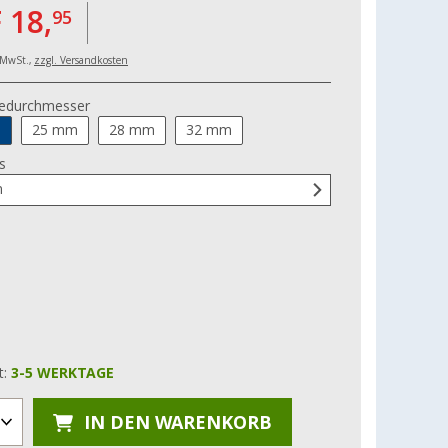
 18,
95
. MwSt.,
zzgl. Versandkosten
edurchmesser
m
25 mm
28 mm
32 mm
s
m
t:
3-5 WERKTAGE
IN DEN WARENKORB