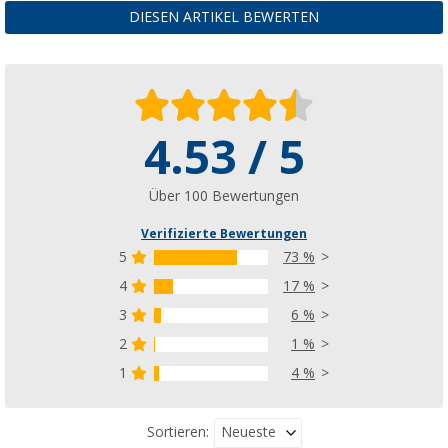
CHF 949,
-
DIESEN ARTIKEL BEWERTEN
ab
UVP
CHF 1.234,00
4.53 / 5
Thule Omnistor 9200 Dachmarkise Weiß
(2)
CHF 1.149,
-
Über 100 Bewertungen
ab
UVP
CHF 1.689,00
Verifizierte Bewertungen
5
73 %
4
17 %
3
6 %
2
1 %
1
4 %
Neueste
Sortieren: