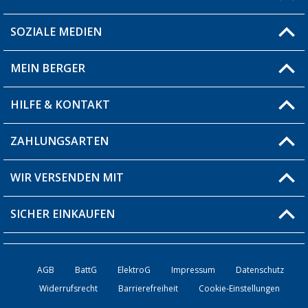
SOZIALE MEDIEN
Du hast eine Frage?
MEIN BERGER
Filiale finden
HILFE & KONTAKT
Blog
Produkttester
ZAHLUNGSARTEN
Fragen & Antworten / FAQ
Berger Bewusst
Versandinformationen
WIR VERSENDEN MIT
Über uns
Rücksendung
SICHER EINKAUFEN
Bestellstatus
Händler werden
AGB
BattG
ElektroG
Impressum
Datenschutz
Widerrufsrecht
Barrierefreiheit
Cookie-Einstellungen
Kontakt