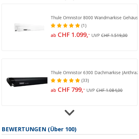
Thule Omnistor 8000 Wandmarkise Gehäus
(1)
CHF 1.099,
-
ab
UVP
CHF 1.519,00
Thule Omnistor 6300 Dachmarkise (Anthrazi
(33)
CHF 799,
-
ab
UVP
CHF 1.084,00
Thule Omnistor 6300 Dachmarkise Gehäusef
BEWERTUNGEN
(
Über
100)
(32)