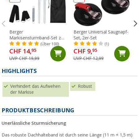
Berger
Berger Universal Saugnapf-
Markisensturmband-Set zur
Set, 2er-Set
Tuchsicherung 12,5 m, 6-
(Über 100)
(1)
teilig
CHF 14,
CHF 9,
95
95
UVP CHF 19,99
UVP CHF 12,99
HIGHLIGHTS
Verhindert das Aufwehen
Robust
der Markise
PRODUKTBESCHREIBUNG
Unerlässliche Sturmsicherung
Das robuste Dachhalteband ist durch seine Länge (11 m + 1,5 m)