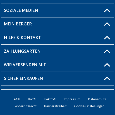
SOZIALE MEDIEN
Du hast eine Frage?
MEIN BERGER
Filiale finden
HILFE & KONTAKT
Blog
Produkttester
ZAHLUNGSARTEN
Fragen & Antworten / FAQ
Berger Bewusst
Versandinformationen
WIR VERSENDEN MIT
Über uns
Rücksendung
SICHER EINKAUFEN
Bestellstatus
Händler werden
AGB
BattG
ElektroG
Impressum
Datenschutz
Widerrufsrecht
Barrierefreiheit
Cookie-Einstellungen
Kontakt