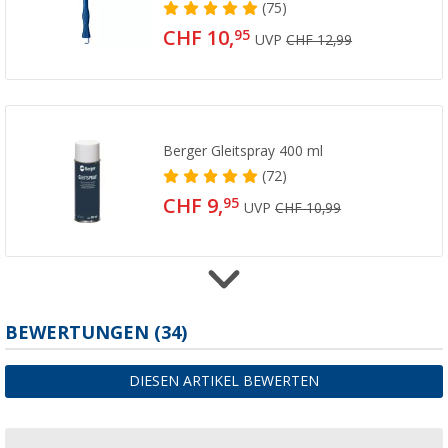
(75)
CHF 10,
95
UVP
CHF 12,99
Berger Gleitspray 400 ml
(72)
CHF 9,
95
UVP
CHF 10,99
Berger Gummihammer aus Holz mit Herings
BEWERTUNGEN
(34)
(29)
CHF 9,
95
DIESEN ARTIKEL BEWERTEN
UVP
CHF 11,99