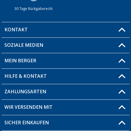
30 Tage Rückgaberecht
KONTAKT
SOZIALE MEDIEN
Du hast eine Frage?
MEIN BERGER
Filiale finden
HILFE & KONTAKT
Blog
Produkttester
ZAHLUNGSARTEN
Fragen & Antworten / FAQ
Berger Bewusst
Versandinformationen
WIR VERSENDEN MIT
Über uns
Rücksendung
SICHER EINKAUFEN
Bestellstatus