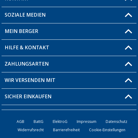
SOZIALE MEDIEN
Du hast eine Frage?
MEIN BERGER
Filiale finden
HILFE & KONTAKT
Blog
Produkttester
ZAHLUNGSARTEN
Fragen & Antworten / FAQ
Berger Bewusst
Versandinformationen
WIR VERSENDEN MIT
Über uns
Rücksendung
SICHER EINKAUFEN
Bestellstatus
Händler werden
AGB
BattG
ElektroG
Impressum
Datenschutz
Widerrufsrecht
Barrierefreiheit
Cookie-Einstellungen
Kontakt