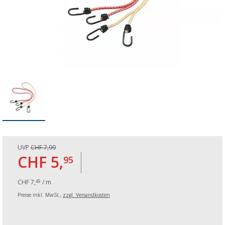
UVP
CHF 7,99
CHF 5,
95
CHF 7,
/ m
49
Preise inkl. MwSt.,
zzgl. Versandkosten