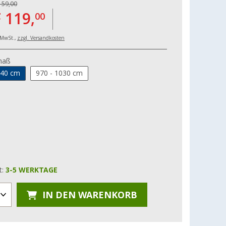
159,00
 119,
00
. MwSt.,
zzgl. Versandkosten
maß
940 cm
970 - 1030 cm
t:
3-5 WERKTAGE
IN DEN WARENKORB