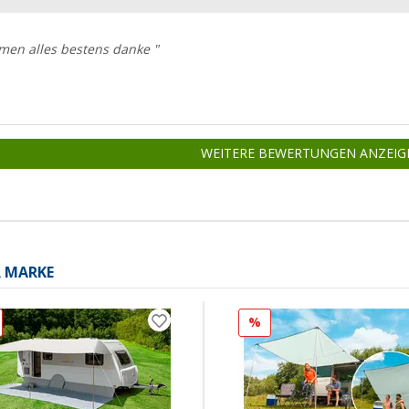
men alles bestens danke "
WEITERE BEWERTUNGEN ANZEIG
R MARKE
%