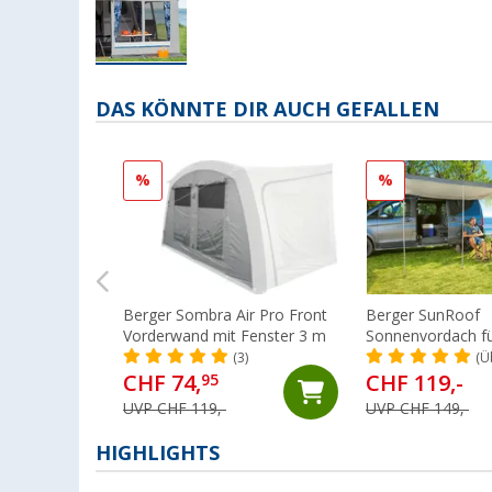
DAS KÖNNTE DIR AUCH GEFALLEN
%
%
Berger Sombra Air Pro Front
Berger SunRoof
Vorderwand mit Fenster 3 m
Sonnenvordach f
Wohnwagen, 300 
(3)
(Ü
CHF 74,
CHF 119,-
95
UVP CHF 119,-
UVP CHF 149,-
HIGHLIGHTS