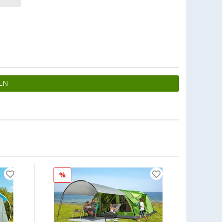
EN
%
%