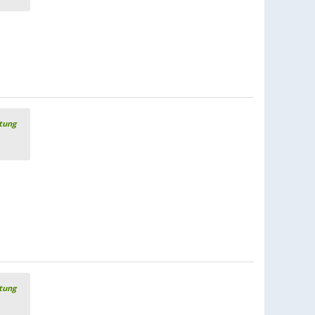
rtung
rtung