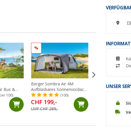
VERFÜGBAR
Fi
INFORMAT
%
%
Ka
Di
Berger Sombra Air 4M
Thule Rain Blocker
UNSER SER
ür Bus &
Aufblasbares Sonnenvordach
Seitenwand Large
x 240 cm
für Wohnwagen, Anbauhöhe
2,45 - 2,64 Meter
ber 100)
(100)
(82)
235 - 255 cm
Markisenauszug 3
CHF 199,-
CHF 239,-
Si
UVP CHF 289,-
UVP CHF 314,-
Ve