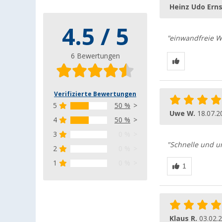
Heinz Udo Erns
4.5 / 5
"einwandfreie W
6 Bewertungen
Verifizierte Bewertungen
5
50 %
Uwe W.
18.07.2
4
50 %
3
0 %
"Schnelle und u
2
0 %
1
0 %
Klaus R.
03.02.