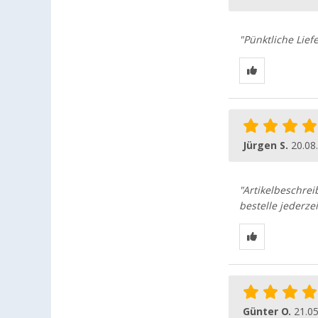
"Pünktliche Lief
Jürgen S.
20.08
"Artikelbeschrei
bestelle jederze
Günter O.
21.0