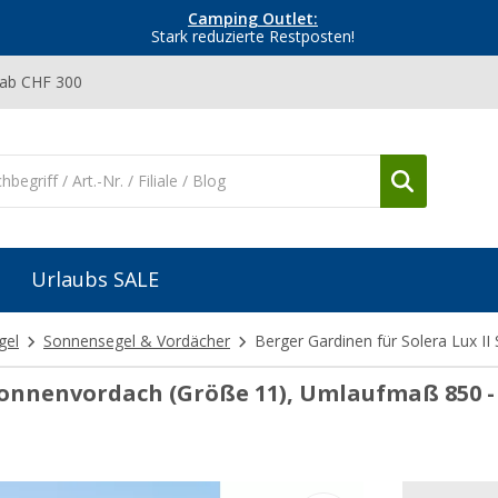
Camping Outlet:
Stark reduzierte Restposten!
 ab CHF 300
Urlaubs SALE
gel
Sonnensegel & Vordächer
Berger Gardinen für Solera Lux I
 Sonnenvordach (Größe 11), Umlaufmaß 850 -