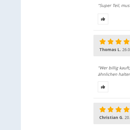
"Super Teil, mu
Thomas L.
26.
"Wer billig kauf
ähnlichen halte
Christian G.
20