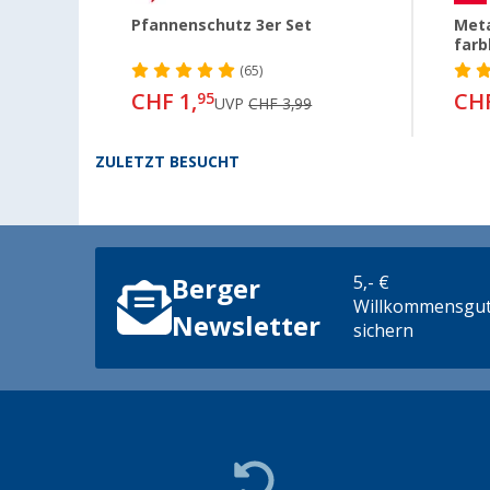
Pfannenschutz 3er Set
Meta
farb
(65)
CHF 1,
CHF
95
UVP
CHF 3,99
ZULETZT BESUCHT
5,- €
Berger
Willkommensgut
Newsletter
sichern