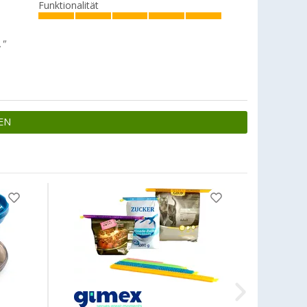
Funktionalität
."
EN
%