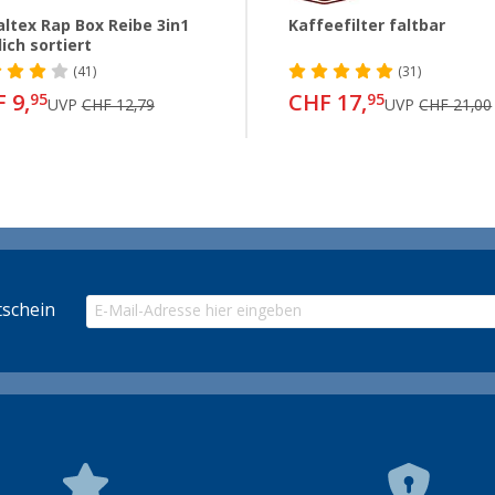
ltex Rap Box Reibe 3in1
Kaffeefilter faltbar
lich sortiert
(41)
(31)
 9,
CHF 17,
95
95
UVP
CHF 12,79
UVP
CHF 21,00
schein