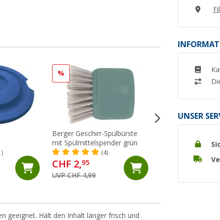
Fi
INFORMAT
Ka
%
%
Di
UNSER SER
Berger Geschirr-Spülbürste
Berger Küchenhelfe
mit Spülmittelspender grün
inkl. Aufbewahrun
Si
1)
(4)
(16)
Ve
CHF 2,
CHF 19,
95
95
UVP CHF 4,99
UVP CHF 29,99
 geeignet. Hält den Inhalt länger frisch und