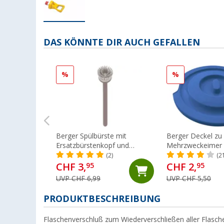
DAS KÖNNTE DIR AUCH GEFALLEN
%
%
Berger Spülbürste mit
Berger Deckel zu
Ersatzbürstenkopf und
Mehrzweckeimer
Spülmittelspender grau
(2)
(2
CHF 3,
CHF 2,
95
95
UVP CHF 6,99
UVP CHF 5,50
PRODUKTBESCHREIBUNG
Flaschenverschluß zum Wiederverschließen aller Flaschen