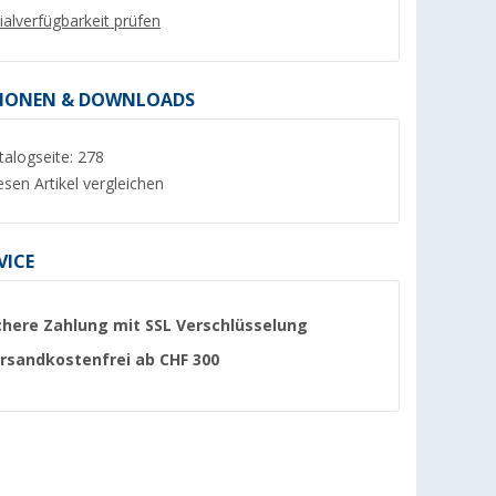
lialverfügbarkeit prüfen
IONEN & DOWNLOADS
talogseite: 278
%
%
esen Artikel vergleichen
VICE
r-Set 6-tlg.
Berger Pfannenwender
Pfannenschutz 3er 
gstasche
geschlitzt aus
(65)
chere Zahlung mit SSL Verschlüsselung
Silikon/Kunststoff grün
(5)
rsandkostenfrei ab CHF 300
CHF 2,
CHF 1,
95
95
UVP CHF 5,99
UVP CHF 3,99