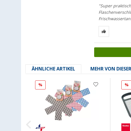
"Super praktische
Flaschenverschlu
Frischwassertank
ÄHNLICHE ARTIKEL
MEHR VON DIESE
%
%