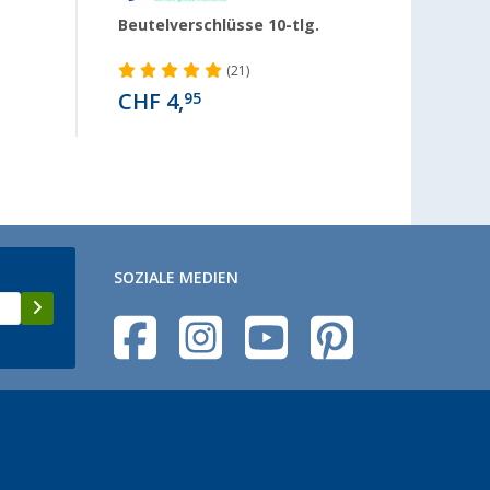
Beutelverschlüsse 10-tlg.
Berge
Mehrz
(21)
CHF 4,
CHF 
95
SOZIALE MEDIEN