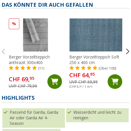
DAS KÖNNTE DIR AUCH GEFALLEN
%
Berger Vorzeltteppich
Berger Vorzeltteppich Soft
anthrazit 300x400
250 x 400 cm
(11)
(Über 100)
CHF 64,
95
CHF 69,
95
UVP CHF 69,99
UVP CHF 79,99
(CHF 6,
50
/ 1 m²)
HIGHLIGHTS
Passend für Garda, Garda
Wasserdicht und leicht zu
Air oder Garda Air 4-
reinigen
Season