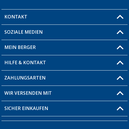
KONTAKT
SOZIALE MEDIEN
Du hast eine Frage?
MEIN BERGER
Filiale finden
HILFE & KONTAKT
Blog
Produkttester
ZAHLUNGSARTEN
Fragen & Antworten / FAQ
Berger Bewusst
Versandinformationen
WIR VERSENDEN MIT
Über uns
Rücksendung
SICHER EINKAUFEN
Bestellstatus
Händler werden