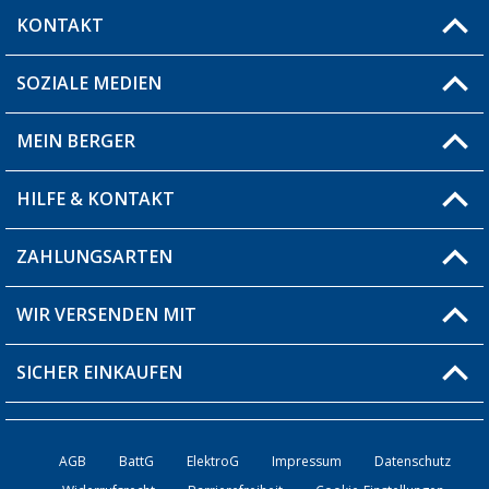
KONTAKT
SOZIALE MEDIEN
Du hast eine Frage?
MEIN BERGER
Filiale finden
HILFE & KONTAKT
Blog
Produkttester
ZAHLUNGSARTEN
Fragen & Antworten / FAQ
Berger Bewusst
Versandinformationen
WIR VERSENDEN MIT
Über uns
Rücksendung
SICHER EINKAUFEN
Bestellstatus
Händler werden
AGB
BattG
ElektroG
Impressum
Datenschutz