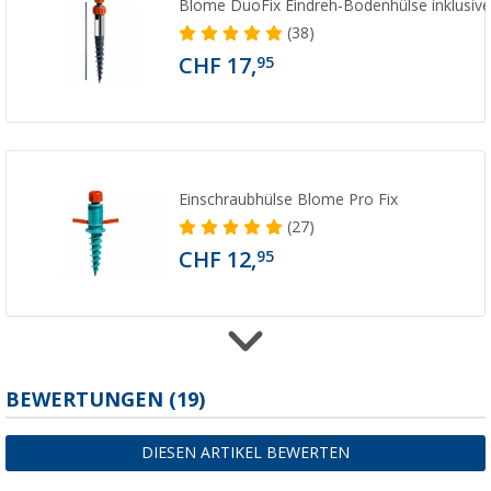
Blome DuoFix Eindreh-Bodenhülse inklusive
(38)
CHF 17,
95
Einschraubhülse Blome Pro Fix
(27)
CHF 12,
95
Schneider Schirme Schutzhülle für Sonnens
BEWERTUNGEN
(19)
Durchmesser
(9)
DIESEN ARTIKEL BEWERTEN
CHF 10,
95