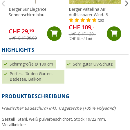
Berger SunElegance
Berger Valtellina Air
Sonnenschirm blau
Aufblasbarer Wind- &
gestreift, Durchmesser
Sichtschutz, 480 x 140 cm
(20)
1,8m
CHF 109,-
CHF 29,
95
UVP CHF 129,-
UVP CHF 39,99
(CHF 16,
22
/ 1 m)
(
HIGHLIGHTS
Schirmgröße Ø 180 cm
Sehr guter UV-Schutz
Perfekt für den Garten,
Badesee, Balkon
PRODUKTBESCHREIBUNG
Praktischer Badeschirm inkl. Tragetasche (100 % Polyamid)
Gestell:
Stahl, weiß pulverbeschichtet, Stock 19/22 mm,
Metallknicker.