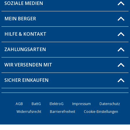
SOZIALE MEDIEN
Du hast eine Frage?
MEIN BERGER
Filiale finden
HILFE & KONTAKT
Blog
Produkttester
ZAHLUNGSARTEN
Fragen & Antworten / FAQ
Berger Bewusst
Versandinformationen
WIR VERSENDEN MIT
Über uns
Rücksendung
SICHER EINKAUFEN
Bestellstatus
Händler werden
AGB
BattG
ElektroG
Impressum
Datenschutz
Widerrufsrecht
Barrierefreiheit
Cookie-Einstellungen
Kontakt